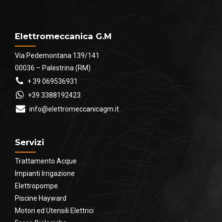
Elettromeccanica G.M
Via Pedemontana 139/141
00036 – Palestrina (RM)
+ 39 069536931
+39 3388192423
info@elettromeccanicagm.it
Servizi
Trattamento Acque
Impianti Irrigazione
Elettropompe
Piscine Hayward
Motori ed Utensili Elettrici