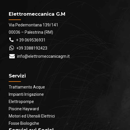
Elettromeccanica G.M
Via Pedemontana 139/141
00036 – Palestrina (RM)
+ 39 069536931
+39 3388192423
info@elettromeccanicagm.it
Servizi
Trattamento Acque
Impianti Irrigazione
Elettropompe
Piscine Hayward
Motori ed Utensili Elettrici
Fosse Biologiche
Seguici sui Social