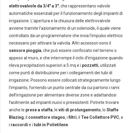
elettrovalvole da 3/4″ a 3″
, che rappresentano valvole
automatiche essenziali per il funzionamento degli impianti di
irrigazione. L’apertura e la chiusura delle elettrovalvole
avviene tramite l’azionamento di un solenoide, il quale viene
controllato da un programmatore che invia l’impulso elettrico
necessario per attivare la valvola. Altri accessori sono il
sensore pioggia
, che può essere conficcato nel terreno o
appeso al muro, e che interrompe il ciclo d’irrigazione quando
rileva precipitazioni superiori a 5 mq e i
pozzetti
, utilizzati
come punti di distribuzione per i collegamenti dei tubi di
irrigazione. Possono essere collocati strategicamente lungo
l’impianto, fornendo un punto centrale da cui partono i rami
dell’irrigazione per alimentare diverse zone e adattandosi
facilmente ad impianti nuovi o preesistenti. Potrete trovare
anche le
prese a staffa
, le
viti di prolungamento
, lo
Staffe
Blazing
, il
connettore stagno
, i
filtri
, il
Tee Collettore PVC
, e
i
raccordi
e i
tubi in Polietilene
.