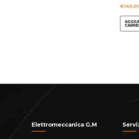
€
140.0
AGGIU
CARRE
Elettromeccanica G.M
Servi