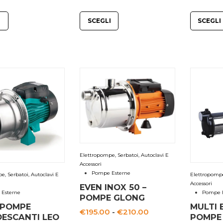
di
di
I
SCEGLI
SCEGLI
prezzo:
prezzo:
da
da
€230.00
€360.00
a
a
€320.00
€465.00
Elettropompe, Serbatoi, Autoclavi E
Accessori
Pompe Esterne
e, Serbatoi, Autoclavi E
Elettropompe,
Accessori
EVEN INOX 50 –
Esterne
Pompe E
POMPE GLONG
 POMPE
MULTI 
Fascia
€
195.00
-
€
210.00
ESCANTI LEO
POMPE