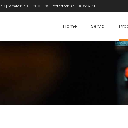
8.30 | Sabato 8:30 - 13:00
Contattaci:
+39 069536931
Home
Servizi
Prod