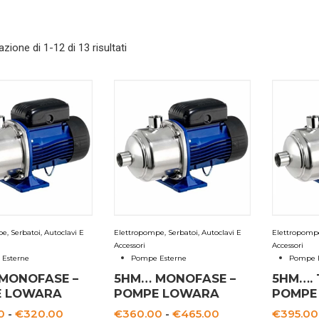
azione di 1-12 di 13 risultati
e, Serbatoi, Autoclavi E
Elettropompe, Serbatoi, Autoclavi E
Elettropompe,
Accessori
Accessori
Esterne
Pompe Esterne
Pompe E
MONOFASE –
5HM… MONOFASE –
5HM…. 
E LOWARA
POMPE LOWARA
POMPE
Fascia
Fascia
0
-
€
320.00
€
360.00
-
€
465.00
€
395.00