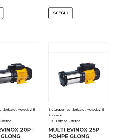
di
di
SCEGLI
prezzo:
prezzo:
da
da
€395.00
€110.00
a
a
€465.00
€135.00
 Serbatoi, Autoclavi E
Elettropompe, Serbatoi, Autoclavi E
Accessori
sterne
Pompe Esterne
EVINOX 20P-
MULTI EVINOX 25P-
 GLONG
POMPE GLONG