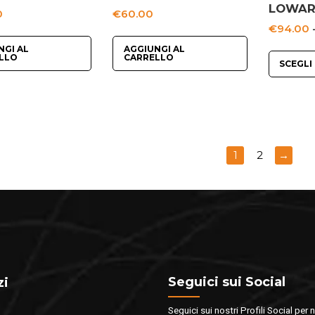
LOWA
0
€
60.00
€
94.00
NGI AL
AGGIUNGI AL
LLO
CARRELLO
SCEGLI
1
2
→
Seguici sui Social
zi
Seguici sui nostri Profili Social per 