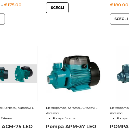
di
Fascia
-
€
175.00
€
180.00
SCEGLI
prezzo:
di
da
I
SCEGLI
prezzo:
€195.00
da
a
€125.00
€210.00
a
€175.00
e, Serbatoi, Autoclavi E
Elettropompe, Serbatoi, Autoclavi E
Elettropompe,
Accessori
Accessori
Esterne
Pompe Esterne
Pompe E
 ACM-75 LEO
Pompa APM-37 LEO
POMPA 