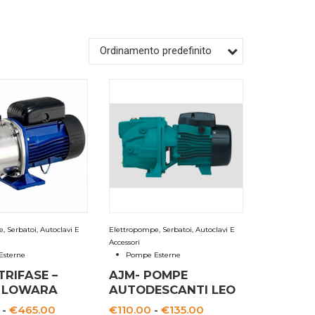
Ordinamento predefinito
 Serbatoi, Autoclavi E
Elettropompe, Serbatoi, Autoclavi E
Accessori
sterne
Pompe Esterne
TRIFASE –
AJM- POMPE
 LOWARA
AUTODESCANTI LEO
Fascia
Fascia
-
€
465.00
€
110.00
-
€
135.00