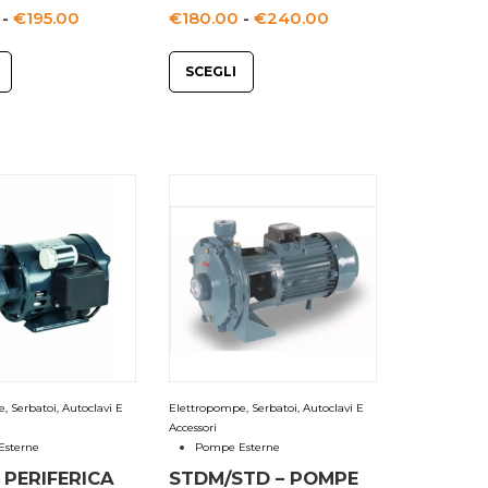
Fascia
Fascia
-
€
195.00
€
180.00
-
€
240.00
di
di
SCEGLI
prezzo:
prezzo:
da
da
€180.00
€180.00
a
a
€195.00
€240.00
 Serbatoi, Autoclavi E
Elettropompe, Serbatoi, Autoclavi E
Accessori
sterne
Pompe Esterne
PERIFERICA
STDM/STD – POMPE