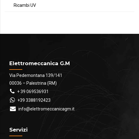
Ricambi UV
Elettromeccanica G.M
Via Pedemontana 139/141
00036 – Palestrina (RM)
+ 39 069536931
+39 3388192423
info@elettromeccanicagm.it
Servizi