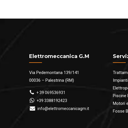
Elettromeccanica G.M
Servi
Via Pedemontana 139/141
Trattam
00036 – Palestrina (RM)
Impianti
Elettro
+ 39 069536931
Piscine
+39 3388192423
Motori ed
info@elettromeccanicagm.it
Fosse B