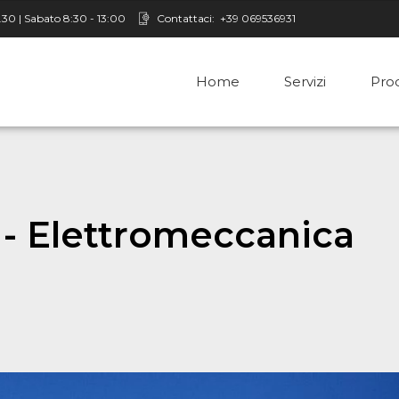
8.30 | Sabato 8:30 - 13:00
Contattaci:
+39 069536931
Home
Servizi
Prod
o - Elettromeccanica