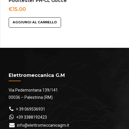
Pooltester PH-CL Gocce
€
15.00
AGGIUNGI AL CARRELLO
Elettromeccanica G.M
Via Pedemontana 139/141
00036 – Palestrina (RM)
+ 39 069536931
+39 3388192423
info@elettromeccanicagm.it