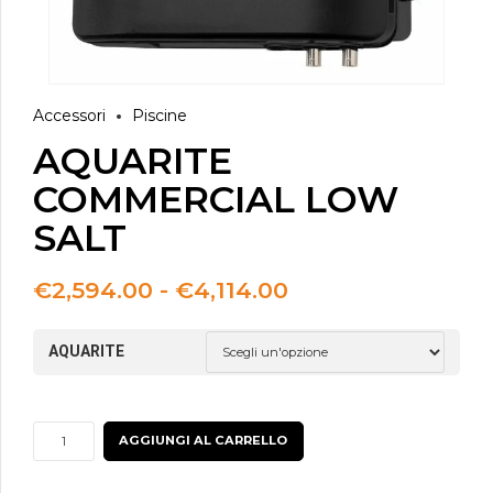
Accessori
Piscine
AQUARITE
COMMERCIAL LOW
SALT
Fascia
€
2,594.00
-
€
4,114.00
di
prezzo:
AQUARITE
da
€2,594.00
a
€4,114.00
AQUARITE
AGGIUNGI AL CARRELLO
COMMERCIAL
LOW