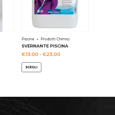
Piscine
Prodotti Chimici
SVERNANTE PISCINA
a
Fascia
€
13.00
-
€
23.00
di
o:
prezzo:
da
SCEGLI
€13.00
a
00
€23.00