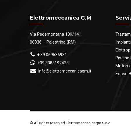
Elettromeccanica G.M
Servi
Via Pedemontana 139/141
Trattam
00036 – Palestrina (RM)
Impianti
Elettro
+ 39 069536931
Piscine
+39 3388192423
Motori ed
info@elettromeccanicagm.it
Fosse B
© All rights reserved Elettromeccanicagm S.n.c