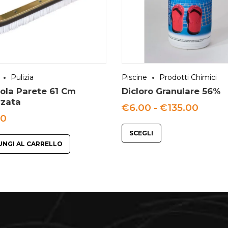
Pulizia
Piscine
Prodotti Chimici
ola Parete 61 Cm
Dicloro Granulare 56%
rzata
Fasci
€
6.00
-
€
135.00
di
00
prezz
da
SCEGLI
€6.00
UNGI AL CARRELLO
a
€135.