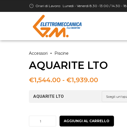
Orari di Lavoro:
Lunedi - Venerdi 8.30 -13:00 / 14:30 - 1
Accessori
Piscine
AQUARITE LTO
Fascia
€
1,544.00
-
€
1,939.00
di
prezzo:
AQUARITE LTO
da
€1,544.0
a
€1,939.0
AQUARITE
AGGIUNGI AL CARRELLO
LTO