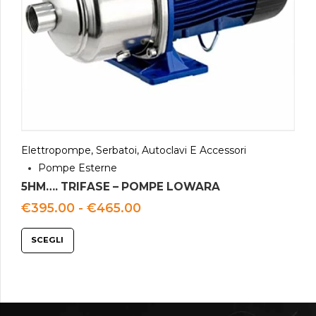
Elettropompe, Serbatoi, Autoclavi E Accessori
Pompe Esterne
5HM…. TRIFASE – POMPE LOWARA
Fascia
€
395.00
-
€
465.00
di
prezzo:
SCEGLI
da
€395.00
a
€465.00