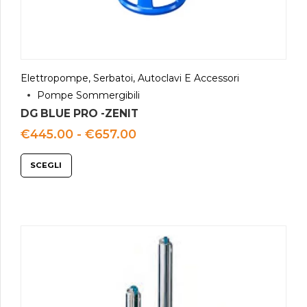
Elettropompe, Serbatoi, Autoclavi E Accessori
Pompe Sommergibili
DG BLUE PRO -ZENIT
Fascia
€
445.00
-
€
657.00
di
prezzo:
SCEGLI
da
€445.00
a
€657.00