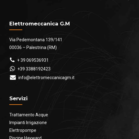
Elettromeccanica G.M
Via Pedemontana 139/141
00036 – Palestrina (RM)
+ 39 069536931
+39 3388192423
info@elettromeccanicagm.it
Servizi
Trattamento Acque
Impianti Irrigazione
Elettropompe
Piscine Hayward