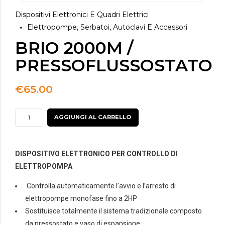
Dispositivi Elettronici E Quadri Elettrici
Elettropompe, Serbatoi, Autoclavi E Accessori
BRIO 2000M /
PRESSOFLUSSOSTATO
€
65.00
BRIO
AGGIUNGI AL CARRELLO
2000M
/
PRESSOFLUSSOSTATO
DISPOSITIVO ELETTRONICO PER CONTROLLO DI
quantità
ELETTROPOMPA
Controlla automaticamente l’avvio e l’arresto di
elettropompe monofase fino a 2HP
Sostituisce totalmente il sistema tradizionale composto
da pressostato e vaso di espansione