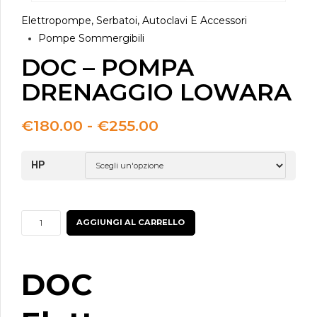
Elettropompe, Serbatoi, Autoclavi E Accessori
Pompe Sommergibili
DOC – POMPA
DRENAGGIO LOWARA
Fascia
€
180.00
-
€
255.00
di
prezzo:
HP
da
€180.00
a
€255.00
DOC
AGGIUNGI AL CARRELLO
-
POMPA
DRENAGGIO
DOC
LOWARA
quantità