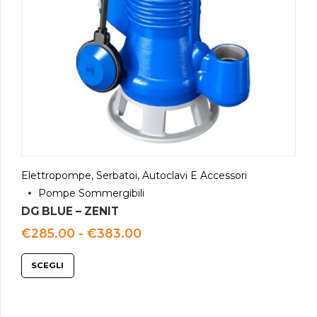
Elettropompe, Serbatoi, Autoclavi E Accessori
Pompe Sommergibili
DG BLUE – ZENIT
Fascia
€
285.00
-
€
383.00
di
prezzo:
SCEGLI
da
€285.00
a
€383.00