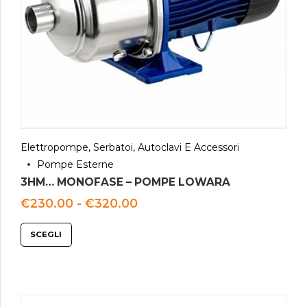
Elettropompe, Serbatoi, Autoclavi E Accessori
Pompe Esterne
3HM… MONOFASE – POMPE LOWARA
Fascia
€
230.00
-
€
320.00
di
prezzo:
SCEGLI
da
€230.00
a
€320.00