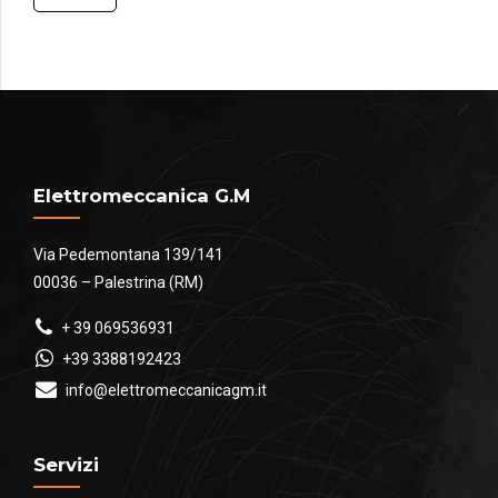
€152.00
a
€4,245.00
Elettromeccanica G.M
Via Pedemontana 139/141
00036 – Palestrina (RM)
+ 39 069536931
+39 3388192423
info@elettromeccanicagm.it
Servizi