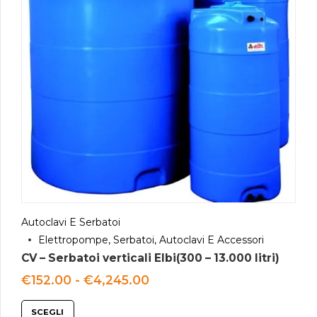
Autoclavi E Serbatoi
Elettropompe, Serbatoi, Autoclavi E Accessori
CV – Serbatoi verticali Elbi(300 – 13.000 litri)
Fascia
€
152.00
-
€
4,245.00
di
prezzo:
SCEGLI
da