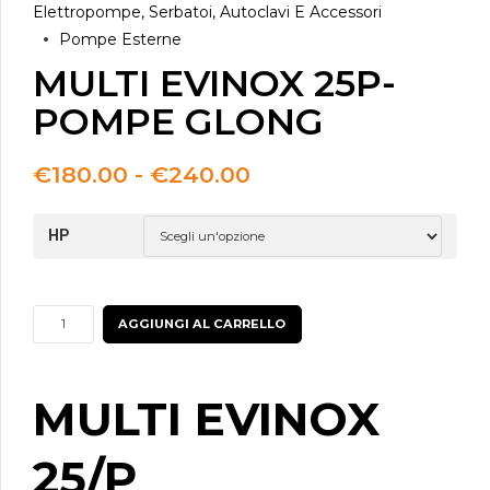
Elettropompe, Serbatoi, Autoclavi E Accessori
Pompe Esterne
MULTI EVINOX 25P-
POMPE GLONG
Fascia
€
180.00
-
€
240.00
di
prezzo:
HP
da
€180.00
a
€240.00
MULTI
AGGIUNGI AL CARRELLO
EVINOX
25P-
POMPE
MULTI EVINOX
GLONG
quantità
25/P