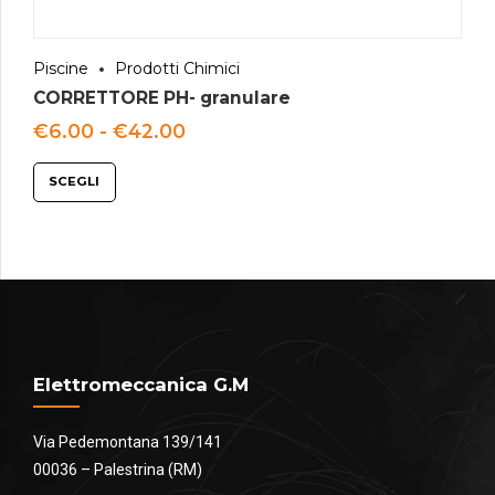
Piscine
Prodotti Chimici
CORRETTORE PH- granulare
Fascia
€
6.00
-
€
42.00
di
prezzo:
SCEGLI
da
€6.00
a
€42.00
Elettromeccanica G.M
Via Pedemontana 139/141
00036 – Palestrina (RM)