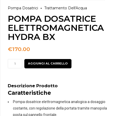
Pompa Dosatrici
Trattamento Dell'Acqua
POMPA DOSATRICE
ELETTROMAGNETICA
HYDRA BX
€
170.00
POMPA
AGGIUNGI AL CARRELLO
DOSATRICE
ELETTROMAGNETICA
HYDRA
Descrizione Prodotto
BX
Caratteristiche
quantità
Pompa dosatrice elettromagnetica analogica a dosaggio
costante, con regolazione della portata tramite manopola
posta sul pannello frontale.