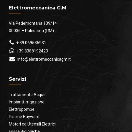
Elettromeccanica G.M
Via Pedemontana 139/141
00036 – Palestrina (RM)
+ 39 069536931
+39 3388192423
info@elettromeccanicagm.it
Servizi
Trattamento Acque
Impianti Irrigazione
Elettropompe
Piscine Hayward
Motori ed Utensili Elettrici
Fosse Biologiche