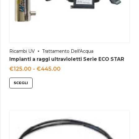
Ricambi UV
Trattamento Dell'Acqua
Impianti a raggi ultravioletti Serie ECO STAR
Fascia
€
125.00
-
€
445.00
di
prezzo:
SCEGLI
da
€125.00
a
€445.00