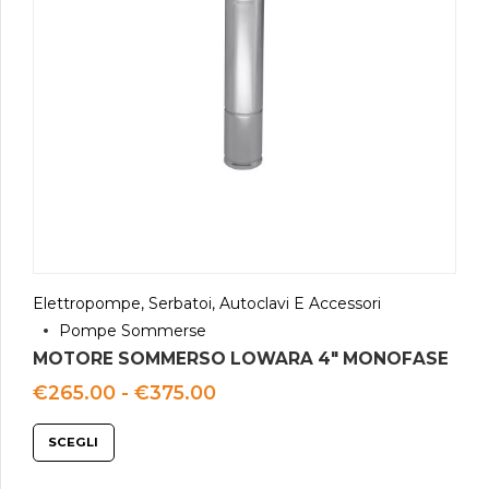
Elettropompe, Serbatoi, Autoclavi E Accessori
Pompe Sommerse
MOTORE SOMMERSO LOWARA 4″ MONOFASE
Fascia
€
265.00
-
€
375.00
di
prezzo:
SCEGLI
da
€265.00
a