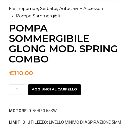
Elettropompe, Serbatoi, Autoclavi E Accessori
Pompe Sommergibili
POMPA
SOMMERGIBILE
GLONG MOD. SPRING
COMBO
€
110.00
POMPA
AGGIUNGI AL CARRELLO
SOMMERGIBILE
GLONG
MOD.
MOTORE:
0.75HP 0.55KW
SPRING
LIMITI DI UTILIZZO:
LIVELLO MINIMO DI ASPIRAZIONE 5MM
COMBO
quantità