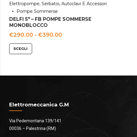
Elettropompe, Serbatoi, Autoclavi E Accessori
Pompe Sommerse
DELFI 5″ – FB POMPE SOMMERSE
MONOBLOCCO
Fascia
€
290.00
-
€
390.00
di
prezzo:
SCEGLI
da
€290.00
a
€390.00
Elettromeccanica G.M
Via Pedemontana 139/141
00036 – Palestrina (RM)