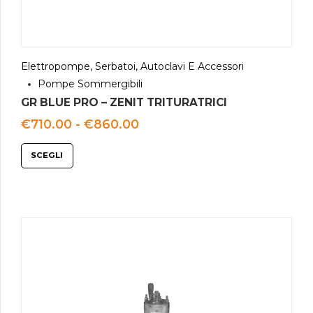
Elettropompe, Serbatoi, Autoclavi E Accessori
Pompe Sommergibili
GR BLUE PRO – ZENIT TRITURATRICI
Fascia
€
710.00
-
€
860.00
di
prezzo:
SCEGLI
da
€710.00
a
€860.00