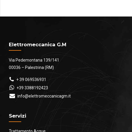
a
€55.00
Elettromeccanica G.M
Via Pedemontana 139/141
00036 – Palestrina (RM)
+ 39 069536931
+39 3388192423
info@elettromeccanicagm.it
Servizi
Trattamento Acque