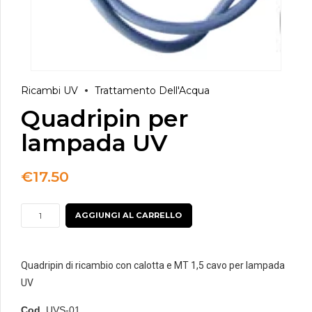
Ricambi UV
Trattamento Dell'Acqua
Quadripin per
lampada UV
€
17.50
Quadripin
AGGIUNGI AL CARRELLO
per
lampada
UV
Quadripin di ricambio con calotta e MT 1,5 cavo per lampada
quantità
UV
Cod.
UVS-01