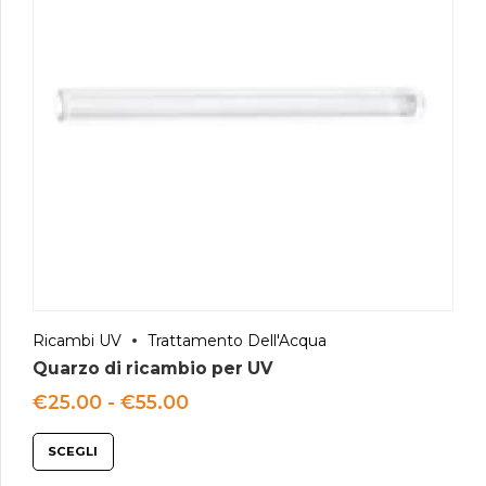
Ricambi UV
Trattamento Dell'Acqua
Quarzo di ricambio per UV
Fascia
€
25.00
-
€
55.00
di
prezzo:
SCEGLI
da
€25.00