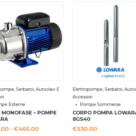
pompe, Serbatoi, Autoclavi E
Elettropompe, Serbatoi, Autoc
ri
Accessori
pe Esterne
Pompe Sommerse
 MONOFASE – POMPE
CORPO POMPA LOWAR
RA
8GS40
Fascia
.00
-
€
465.00
€
530.00
di