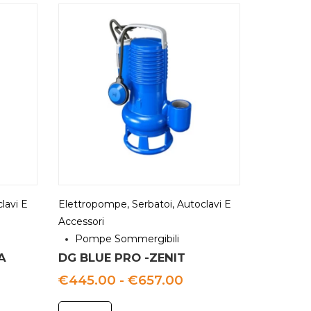
lavi E
Elettropompe, Serbatoi, Autoclavi E
Accessori
Pompe Sommergibili
A
DG BLUE PRO -ZENIT
Fascia
€
445.00
-
€
657.00
di
prezzo: