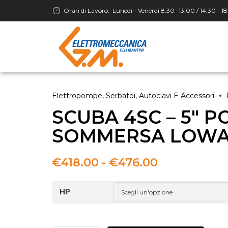
Orari di Lavoro:
Lunedi - Venerdi 8.30 -13:00 / 14:30 - 1
Elettropompe, Serbatoi, Autoclavi E Accessori
SCUBA 4SC – 5″ 
SOMMERSA LOW
Fascia
€
418.00
-
€
476.00
di
prezzo:
HP
da
€418.00
a