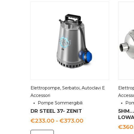
Elettropompe, Serbatoi, Autoclavi E
Elettro
Accessori
Accesso
Pompe Sommergibili
Pom
DR STEEL 37- ZENIT
5HM…
LOWA
Fascia
€
233.00
-
€
373.00
di
€
360
prezzo: