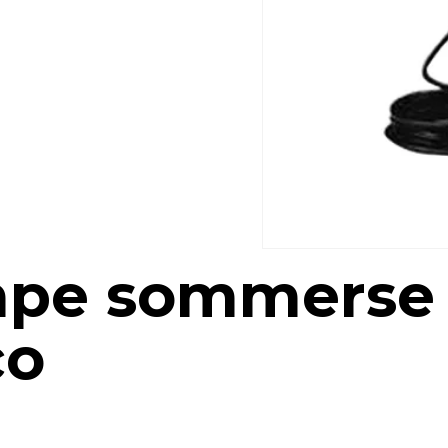
mpe sommerse
co