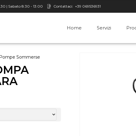
8.30 | Sabato 8:30 - 13:00
Contattaci:
+39 069536931
Home
Servizi
Prod
Pompe Sommerse
POMPA
ARA