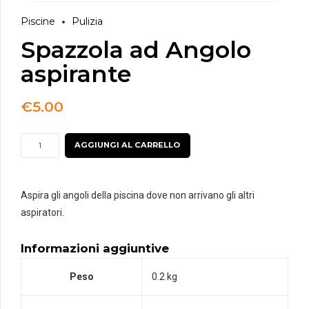
Piscine
Pulizia
Spazzola ad Angolo
aspirante
€
5.00
Spazzola
AGGIUNGI AL CARRELLO
ad
Angolo
aspirante
Aspira gli angoli della piscina dove non arrivano gli altri
quantità
aspiratori.
Informazioni aggiuntive
Peso
0.2 kg