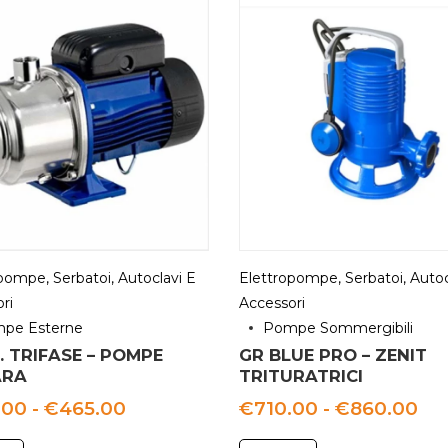
pompe, Serbatoi, Autoclavi E
Elettropompe, Serbatoi, Autoc
ri
Accessori
pe Esterne
Pompe Sommergibili
 TRIFASE – POMPE
GR BLUE PRO – ZENIT
RA
TRITURATRICI
Fascia
Fas
.00
-
€
465.00
€
710.00
-
€
860.00
di
di
prezzo:
pre