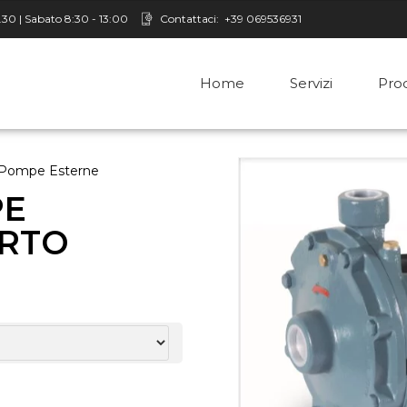
8.30 | Sabato 8:30 - 13:00
Contattaci:
+39 069536931
Home
Servizi
Prod
Pompe Esterne
PE
ORTO