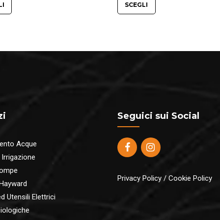
da
da
LI
SCEGLI
€395.00
€7
a
a
€465.00
€8
zi
Seguici sui Social
ento Acque
 Irrigazione
pompe
Privacy Policy
/
Cookie Policy
 Hayward
 Utensili Elettrici
iologiche