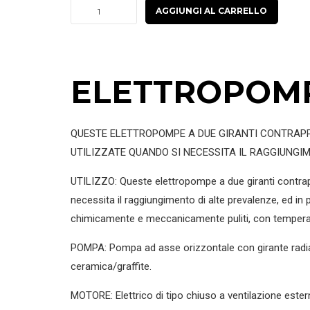
€440.00
STDM/STD
AGGIUNGI AL CARRELLO
-
POMPE
BIGIRANTI
ELETTROPOMPE
CONFORTO
quantità
QUESTE ELETTROPOMPE A DUE GIRANTI CONTRAPPO
UTILIZZATE QUANDO SI NECESSITA IL RAGGIUNGIME
UTILIZZO: Queste elettropompe a due giranti contrapp
necessita il raggiungimento di alte prevalenze, ed in pa
chimicamente e meccanicamente puliti, con temperat
POMPA: Pompa ad asse orizzontale con girante radial
ceramica/graffite.
MOTORE: Elettrico di tipo chiuso a ventilazione este