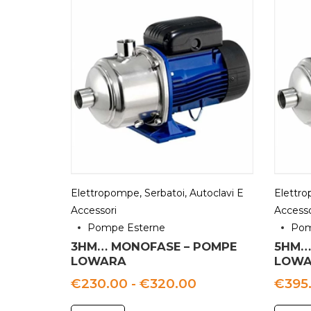
Elettropompe, Serbatoi, Autoclavi E
Elettro
Accessori
Accesso
Pompe Esterne
Pom
3HM… MONOFASE – POMPE
5HM….
LOWARA
LOWA
Fascia
€
230.00
-
€
320.00
€
395
di
prezzo: