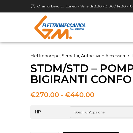
Orari di Lavoro:
Lunedi - Venerdi 8.30 -13:00 / 14:30 - 1
Elettropompe, Serbatoi, Autoclavi E Accessori
STDM/STD – POM
BIGIRANTI CONF
Fascia
€
270.00
-
€
440.00
di
prezzo:
HP
da
€270.00
a