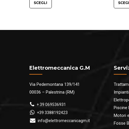
da
SCEGLI
SCEG
€230.00
a
€320.00
Elettromeccanica G.M
Servi
Via Pedemontana 139/141
Trattam
00036 – Palestrina (RM)
Impianti
Elettro
+ 39 069536931
Piscine
+39 3388192423
Motori ed
info@elettromeccanicagm.it
Fosse B