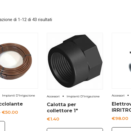
azione di 1-12 di 43 risultati
Impianti D'Irrigazione
Accessori
Accessori
Impianti D'Irrigazione
cciolante
Elettro
Calotta per
IRRITR
collettore 1″
Fascia
-
€
50.00
€
98.00
€
1.40
di
I
prezzo: