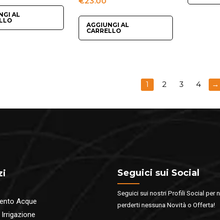
€
23.00
NGI AL
LLO
AGGIUNGI AL
CARRELLO
1
2
3
4
→
Seguici sui Social
zi
Seguici sui nostri Profili Social per 
ento Acque
perderti nessuna Novità o Offerta!
 Irrigazione