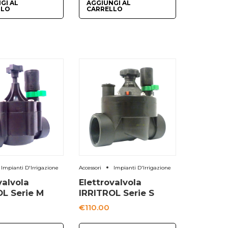
GI AL
AGGIUNGI AL
LLO
CARRELLO
Impianti D'Irrigazione
Accessori
Impianti D'Irrigazione
valvola
Elettrovalvola
L Serie M
IRRITROL Serie S
€
110.00