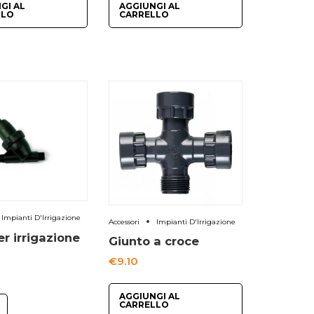
GI AL
AGGIUNGI AL
LLO
CARRELLO
Impianti D'Irrigazione
Accessori
Impianti D'Irrigazione
er irrigazione
Giunto a croce
€
9.10
AGGIUNGI AL
CARRELLO