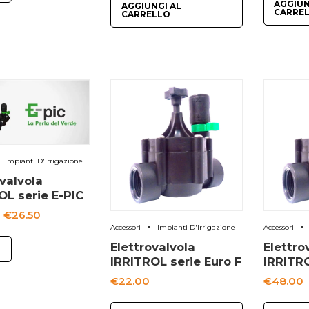
AGGIUN
AGGIUNGI AL
da
CARRE
CARRELLO
€19.00
a
€50.00
Impianti D'Irrigazione
ovalvola
OL serie E-PIC
Fascia
-
€
26.50
Accessori
Impianti D'Irrigazione
Accessori
di
Elettrovalvola
Elettro
I
prezzo:
IRRITROL serie Euro F
IRRITRO
da
€
22.00
€
48.00
€17.00
a