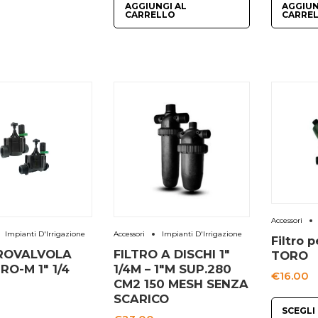
AGGIUNGI AL
AGGIUN
CARRELLO
CARRE
€26.50
Accessori
Impianti D'Irrigazione
Accessori
Impianti D'Irrigazione
Filtro p
ROVALVOLA
FILTRO A DISCHI 1″
TORO
RO-M 1″ 1/4
1/4M – 1″M SUP.280
€
16.00
CM2 150 MESH SENZA
SCARICO
SCEGLI