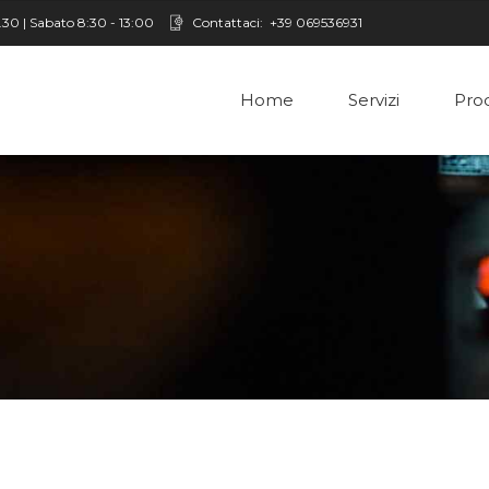
8.30 | Sabato 8:30 - 13:00
Contattaci:
+39 069536931
Home
Servizi
Prod