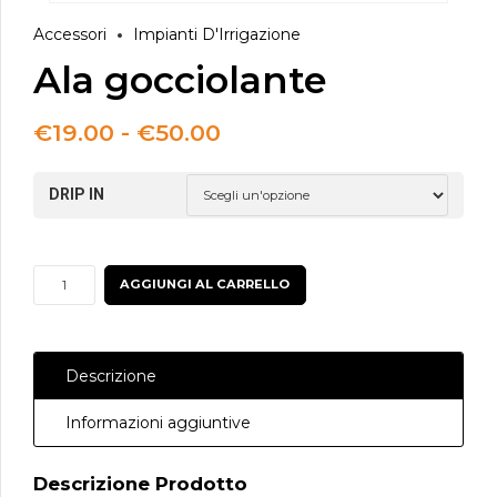
Accessori
Impianti D'Irrigazione
Ala gocciolante
Fascia
€
19.00
-
€
50.00
di
prezzo:
DRIP IN
da
€19.00
a
€50.00
Ala
AGGIUNGI AL CARRELLO
gocciolante
quantità
Descrizione
Informazioni aggiuntive
Descrizione Prodotto