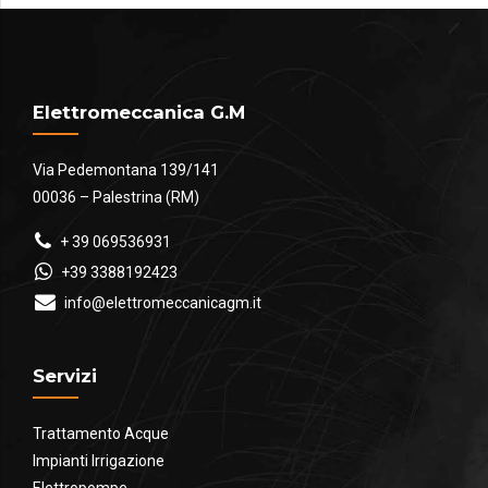
Elettromeccanica G.M
Via Pedemontana 139/141
00036 – Palestrina (RM)
+ 39 069536931
+39 3388192423
info@elettromeccanicagm.it
Servizi
Trattamento Acque
Impianti Irrigazione
Elettropompe