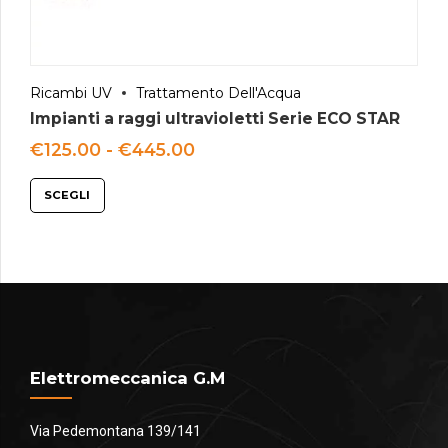
Ricambi UV
Trattamento Dell'Acqua
Impianti a raggi ultravioletti Serie ECO STAR
Fascia
€
125.00
-
€
445.00
di
prezzo:
SCEGLI
da
€125.00
a
€445.00
Elettromeccanica G.M
Via Pedemontana 139/141