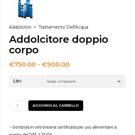
Addolcitori
Trattamento Dell'Acqua
Addolcitore doppio
corpo
Fascia
€
750.00
-
€
900.00
di
prezzo:
Litri
da
€750.00
a
€900.00
Addolcitore
AGGIUNGI AL CARRELLO
doppio
corpo
quantità
– bombola in vetroresina certificata per uso alimentare a
norma del D.M. 174/04;