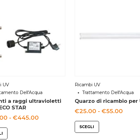
i UV
Ricambi UV
ttamento Dell'Acqua
Trattamento Dell'Acqua
ti a raggi ultravioletti
Quarzo di ricambio per
 ECO STAR
Fasci
€
25.00
-
€
55.00
di
Fascia
.00
-
€
445.00
prezz
di
da
SCEGLI
prezzo:
€25.
da
LI
a
€125.00