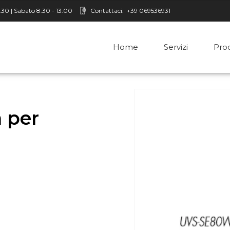
8.30 | Sabato 8:30 - 13:00
Contattaci:
+39 069536931
Home
Servizi
Prod
 per