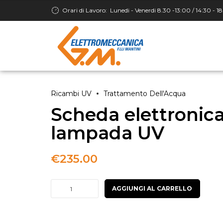
Orari di Lavoro:
Lunedi - Venerdi 8.30 -13:00 / 14:30 - 1
Ricambi UV
Trattamento Dell'Acqua
Scheda elettronica
lampada UV
€
235.00
Scheda
AGGIUNGI AL CARRELLO
elettronica
per