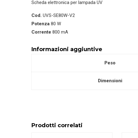
lampada
Scheda elettronica per lampada UV
UV
Cod.
UVS-SE80W-V2
quantità
Potenza
80 W
Corrente
800 mA
Informazioni aggiuntive
Peso
Dimensioni
Prodotti correlati