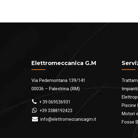
Elettromeccanica G.M
Servi
Via Pedemontana 139/141
Trattam
00036 – Palestrina (RM)
Impianti
Elettro
+ 39 069536931
Piscine
+39 3388192423
Motori ed
info@elettromeccanicagm.it
Fosse B