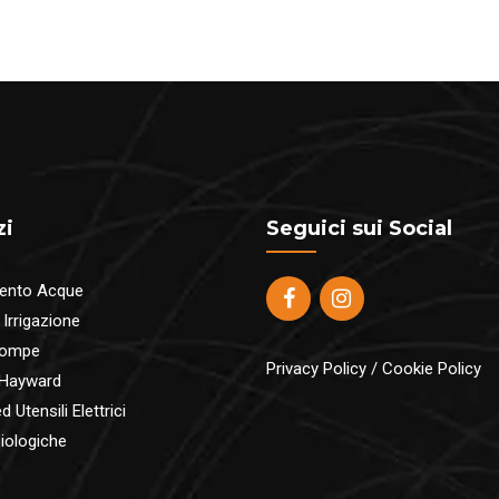
€55.
a
€445.00
zi
Seguici sui Social
ento Acque
 Irrigazione
pompe
Privacy Policy
/
Cookie Policy
 Hayward
 Utensili Elettrici
iologiche