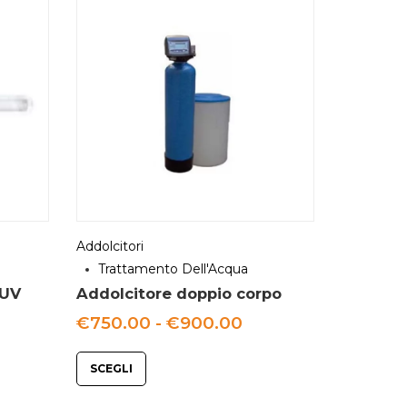
Addolcitori
Trattamento Dell'Acqua
 UV
Addolcitore doppio corpo
a
Fascia
€
750.00
-
€
900.00
di
o:
prezzo:
da
SCEGLI
00
€750.00
a