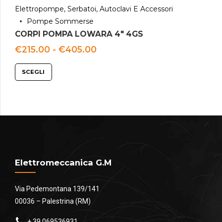
Elettropompe, Serbatoi, Autoclavi E Accessori
Pompe Sommerse
CORPI POMPA LOWARA 4″ 4GS
Fascia
€
215.00
-
€
405.00
di
prezzo:
SCEGLI
da
€215.00
a
€405.00
Elettromeccanica G.M
Via Pedemontana 139/141
00036 – Palestrina (RM)
+ 39 069536931