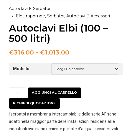
Autoclavi E Serbatoi
Elettropompe, Serbatoi, Autoclavi E Accessori
Autoclavi Elbi (100 –
500 litri)
Fascia
€
316.00
-
€
1,013.00
di
prezzo:
Modello
da
€316.00
a
€1,013.00
Autoclavi
AGGIUNGI AL CARRELLO
Elbi
RICHIEDI QUOTAZIONE
(100
-
I serbatoi a membrana intercambiabile della serie AF sono
500
adatti nella maggior parte delle installazioni residenziali e
litri)
industriali ove siano richieste portate d’acqua considerevoli.