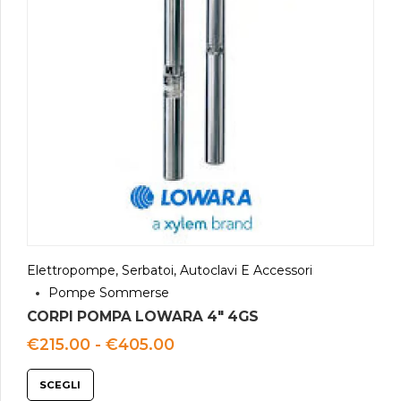
Elettropompe, Serbatoi, Autoclavi E Accessori
Pompe Sommerse
CORPI POMPA LOWARA 4″ 4GS
Fascia
€
215.00
-
€
405.00
di
prezzo:
SCEGLI
da