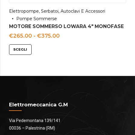
Elettropompe, Serbatoi, Autoclavi E Accessori
Pompe Sommerse
MOTORE SOMMERSO LOWARA 4″ MONOFASE
Fascia
€
265.00
-
€
375.00
di
prezzo:
SCEGLI
da
€265.00
a
€375.00
Elettromeccanica G.M
Via Pedemontana 139/141
00036 – Palestrina (RM)