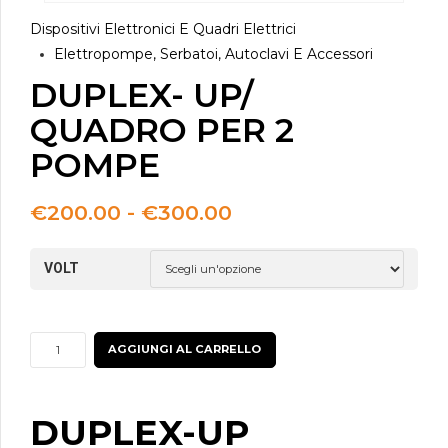
Dispositivi Elettronici E Quadri Elettrici
Elettropompe, Serbatoi, Autoclavi E Accessori
DUPLEX- UP/
QUADRO PER 2
POMPE
Fascia
€
200.00
-
€
300.00
di
prezzo:
VOLT
da
€200.00
a
€300.00
DUPLEX-
AGGIUNGI AL CARRELLO
UP/
QUADRO
PER
DUPLEX-UP
2