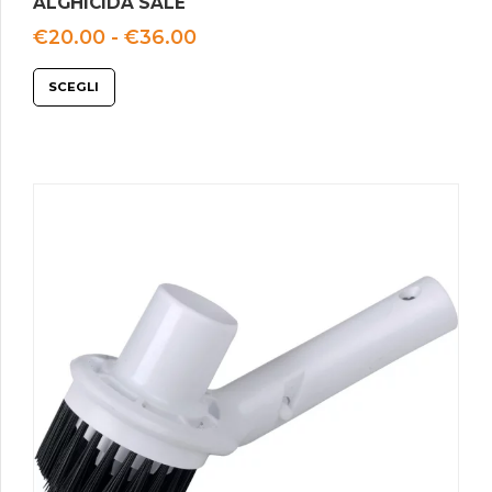
ALGHICIDA SALE
Fascia
€
20.00
-
€
36.00
di
prezzo:
SCEGLI
da
€20.00
a
€36.00