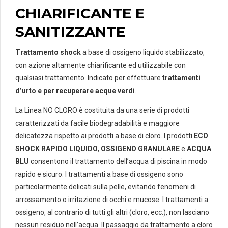
quantità
CHIARIFICANTE E
SANITIZZANTE
Trattamento shock
a base di ossigeno liquido stabilizzato,
con azione altamente chiarificante ed utilizzabile con
qualsiasi trattamento. Indicato per effettuare
trattamenti
d’urto e per recuperare acque verdi
.
La Linea NO CLORO è costituita da una serie di prodotti
caratterizzati da facile biodegradabilità e maggiore
delicatezza rispetto ai prodotti a base di cloro. I prodotti
ECO
SHOCK RAPIDO LIQUIDO
,
OSSIGENO GRANULARE
e
ACQUA
BLU
consentono il trattamento dell’acqua di piscina in modo
rapido e sicuro. I trattamenti a base di ossigeno sono
particolarmente delicati sulla pelle, evitando fenomeni di
arrossamento o irritazione di occhi e mucose. I trattamenti a
ossigeno, al contrario di tutti gli altri (cloro, ecc.), non lasciano
nessun residuo nell’acqua. Il passaggio da trattamento a cloro