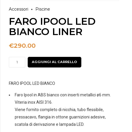
Accessori
Piscine
FARO IPOOL LED
BIANCO LINER
€
290.00
FARO
AGGIUNGI AL CARRELLO
IPOOL
LED
BIANCO
FARO IPOOL LED BIANCO
LINER
Faro Ipool in ABS bianco con inserti metallici ø6 mm.
quantità
Viteria inox AISI 316.
Viene fornito completo di nicchia, tubo flessibile,
pressacavo, flangia in ottone guarnizioni adesive,
scatola di derivazione e lampada LED.