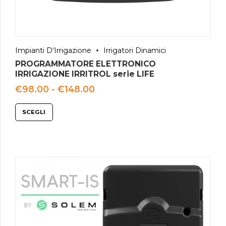
Impianti D'Irrigazione
Irrigatori Dinamici
PROGRAMMATORE ELETTRONICO
IRRIGAZIONE IRRITROL serie LIFE
Fascia
€
98.00
-
€
148.00
di
prezzo:
SCEGLI
da
€98.00
a
€148.00