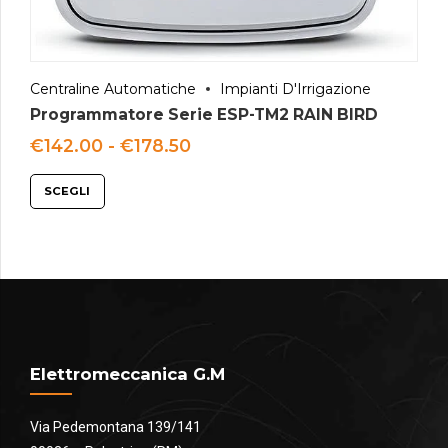
Centraline Automatiche
Impianti D'Irrigazione
Programmatore Serie ESP-TM2 RAIN BIRD
Fascia
€
142.00
-
€
178.50
di
prezzo:
SCEGLI
da
€142.00
a
€178.50
Elettromeccanica G.M
Via Pedemontana 139/141