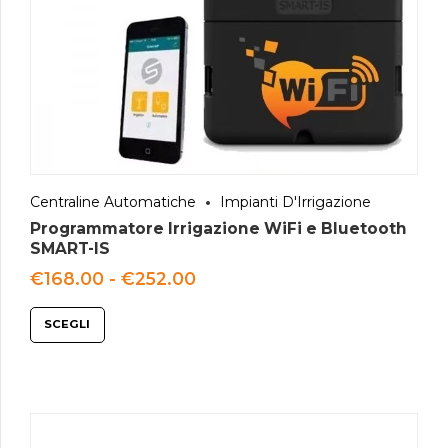
Centraline Automatiche
Impianti D'Irrigazione
Programmatore Irrigazione WiFi e Bluetooth
SMART-IS
Fascia
€
168.00
-
€
252.00
di
prezzo:
SCEGLI
da
€168.00
a
€252.00