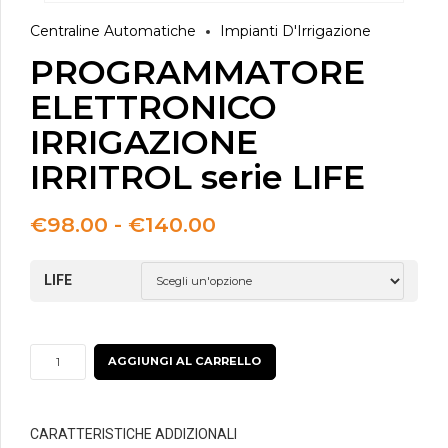
Centraline Automatiche
Impianti D'Irrigazione
PROGRAMMATORE
ELETTRONICO
IRRIGAZIONE
IRRITROL serie LIFE
Fascia
€
98.00
-
€
140.00
di
prezzo:
LIFE
da
€98.00
a
€140.00
PROGRAMMATORE
AGGIUNGI AL CARRELLO
ELETTRONICO
IRRIGAZIONE
IRRITROL
CARATTERISTICHE ADDIZIONALI