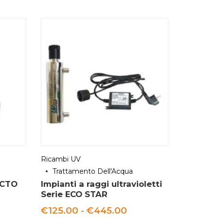
Ricambi UV
Trattamento Dell'Acqua
 CTO
Impianti a raggi ultravioletti
Serie ECO STAR
Fascia
€
125.00
-
€
445.00
: