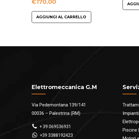
€
170.00
AGGI
AGGIUNGI AL CARRELLO
Elettromeccanica G.M
Servi
Via Pedemontana 139/141
Trattam
00036 – Palestrina (RM)
Impianti
Elettro
+ 39 069536931
Piscine
+39 3388192423
Motori ed