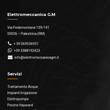
Elettromeccanica G.M
Via Pedemontana 139/141
00036 – Palestrina (RM)
+ 39 069536931
+39 3388192423
info@elettromeccanicagm.it
Servizi
Trattamento Acque
Impianti Irrigazione
Elettropompe
Piscine Hayward