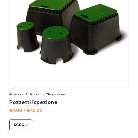
Accessori
Impianti D'Irrigazione
Pozzetti ispezione
Fascia
€
7.00
-
€
45.00
di
SCEGLI
prezzo:
da