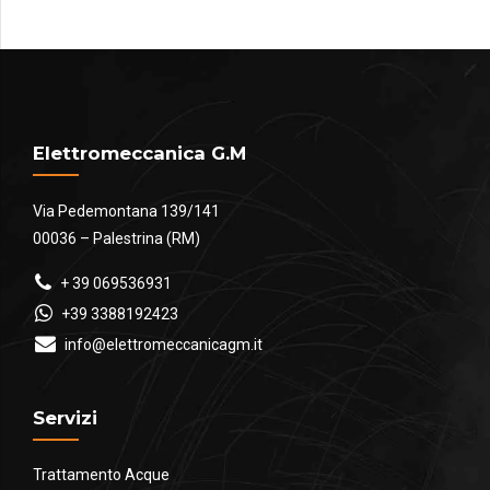
€7.00
a
€45.00
Elettromeccanica G.M
Via Pedemontana 139/141
00036 – Palestrina (RM)
+ 39 069536931
+39 3388192423
info@elettromeccanicagm.it
Servizi
Trattamento Acque