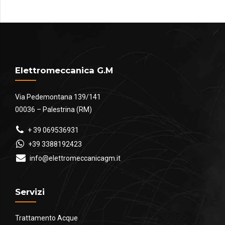
€0.60
a
€2.00
Elettromeccanica G.M
Via Pedemontana 139/141
00036 – Palestrina (RM)
+ 39 069536931
+39 3388192423
info@elettromeccanicagm.it
Servizi
Trattamento Acque