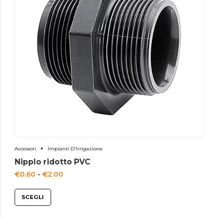
Accessori
Impianti D'Irrigazione
Nipplo ridotto PVC
Fascia
€
0.60
-
€
2.00
di
SCEGLI
prezzo:
da