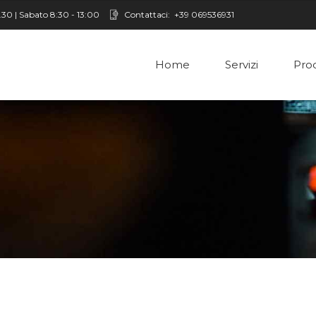
8.30 | Sabato 8:30 - 13:00
Contattaci:
+39 069536931
Home
Servizi
Prod