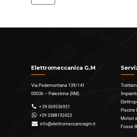
da
€7.00
a
€45.00
Elettromeccanica G.M
Servi
Via Pedemontana 139/141
Trattam
00036 – Palestrina (RM)
Impianti
Elettro
+ 39 069536931
Piscine
+39 3388192423
Motori ed
info@elettromeccanicagm.it
Fosse B