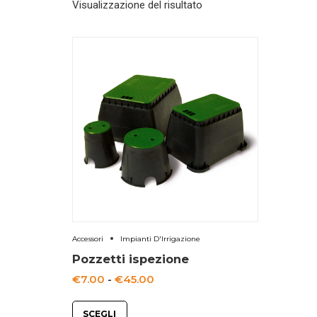
Visualizzazione del risultato
Accessori
Impianti D'Irrigazione
Pozzetti ispezione
Fascia
€
7.00
-
€
45.00
di
SCEGLI
prezzo: