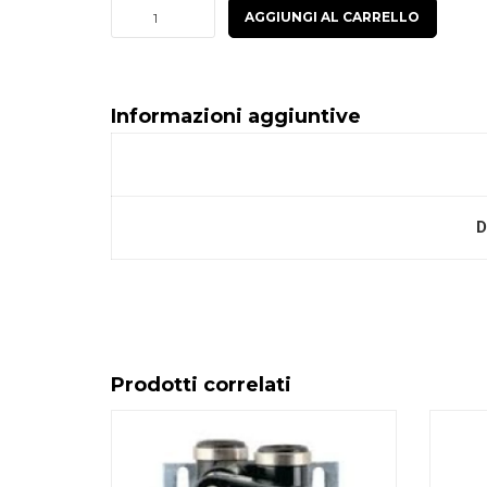
€222.00
Ballast
AGGIUNGI AL CARRELLO
elettronico
per
lampade
Informazioni aggiuntive
UV
quantità
D
Prodotti correlati