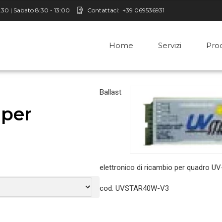
8.30 | Sabato 8:30 - 13:00
Contattaci:
+39 069536931
Home
Servizi
Prod
Ballast
 per
elettronico di ricambio per quadro
cod. UVSTAR40W-V3