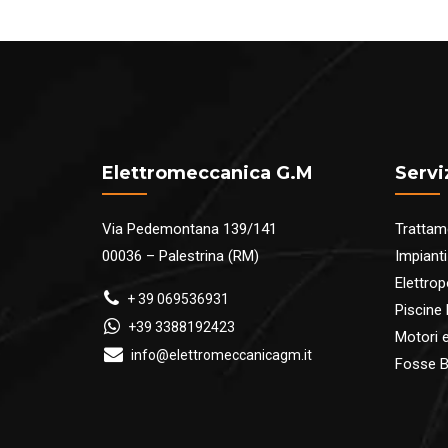
Elettromeccanica G.M
Servi
Via Pedemontana 139/141
Trattam
00036 – Palestrina (RM)
Impianti
Elettro
+ 39 069536931
Piscine
+39 3388192423
Motori ed
info@elettromeccanicagm.it
Fosse B