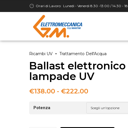
Orari di Lavoro:
Lunedi - Venerdi 8.30 -13:00 / 14:30 - 1
Ricambi UV
Trattamento Dell'Acqua
Ballast elettronico
lampade UV
Fascia
€
138.00
-
€
222.00
di
prezzo:
Potenza
da
€138.00
a