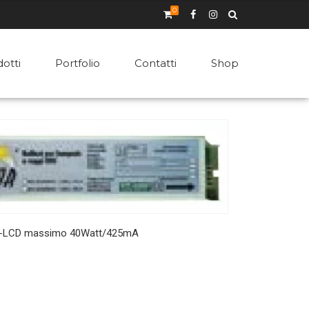
0
otti
Portfolio
Contatti
Shop
 UV-LCD massimo 40Watt/425mA