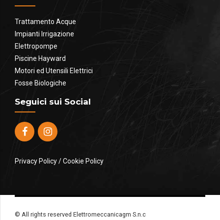
Trattamento Acque
Impianti Irrigazione
Elettropompe
Piscine Hayward
Motori ed Utensili Elettrici
Fosse Biologiche
Seguici sui Social
Privacy Policy
/
Cookie Policy
© All rights reserved Elettromeccanicagm S.n.c