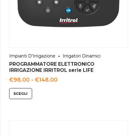
Impianti D'Irrigazione
Irrigatori Dinamici
PROGRAMMATORE ELETTRONICO
IRRIGAZIONE IRRITROL serie LIFE
Fascia
€
98.00
-
€
148.00
di
prezzo:
SCEGLI
da
€98.00
a
€148.00