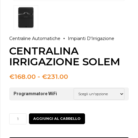
Centraline Automatiche
Impianti D'Irrigazione
CENTRALINA
IRRIGAZIONE SOLEM
Fascia
€
168.00
-
€
231.00
di
prezzo:
Programmatore WiFi
da
€168.00
a
€231.00
CENTRALINA
AGGIUNGI AL CARRELLO
IRRIGAZIONE
SOLEM