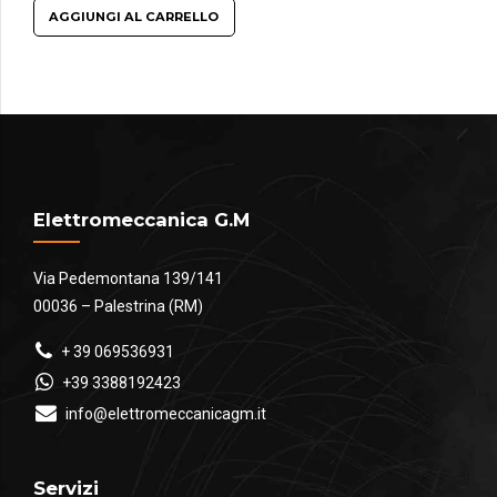
AGGIUNGI AL CARRELLO
Elettromeccanica G.M
Via Pedemontana 139/141
00036 – Palestrina (RM)
+ 39 069536931
+39 3388192423
info@elettromeccanicagm.it
Servizi