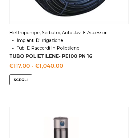
Elettropompe, Serbatoi, Autoclavi E Accessori
Impianti D'Irrigazione
Tubi E Raccordi In Polietilene
TUBO POLIETILENE- PE100 PN 16
Fascia
€
117.00
-
€
1,040.00
di
prezzo:
SCEGLI
da
€117.00
a
€1,040.00