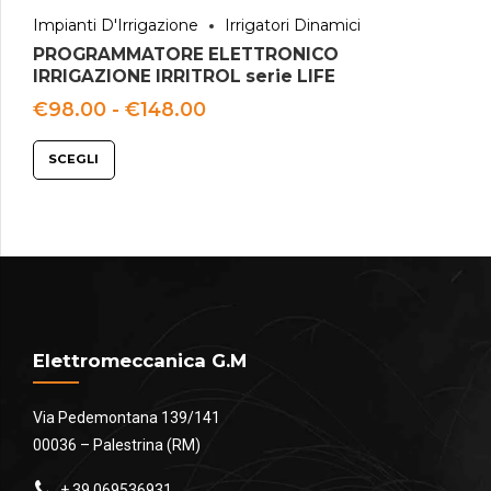
Impianti D'Irrigazione
Irrigatori Dinamici
PROGRAMMATORE ELETTRONICO
IRRIGAZIONE IRRITROL serie LIFE
Fascia
€
98.00
-
€
148.00
di
prezzo:
SCEGLI
da
€98.00
a
€148.00
Elettromeccanica G.M
Via Pedemontana 139/141
00036 – Palestrina (RM)
+ 39 069536931