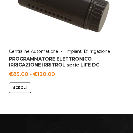
Centraline Automatiche
Impianti D'Irrigazione
PROGRAMMATORE ELETTRONICO
IRRIGAZIONE IRRITROL serie LIFE DC
Fascia
€
85.00
-
€
120.00
di
prezzo:
SCEGLI
da
€85.00
a
€120.00