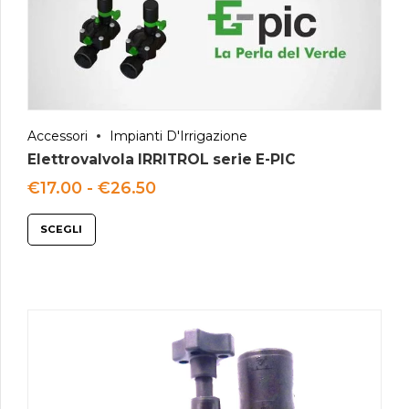
Accessori
Impianti D'Irrigazione
Elettrovalvola IRRITROL serie E-PIC
Fascia
€
17.00
-
€
26.50
di
prezzo:
SCEGLI
da
€17.00
a
€26.50