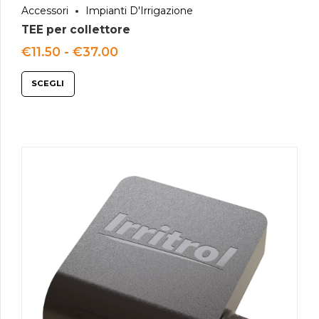
Accessori
Impianti D'Irrigazione
TEE per collettore
Fascia
€
11.50
-
€
37.00
di
prezzo:
SCEGLI
da
€11.50
a
€37.00