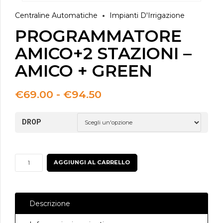
Centraline Automatiche
Impianti D'Irrigazione
PROGRAMMATORE
AMICO+2 STAZIONI –
AMICO + GREEN
Fascia
€
69.00
-
€
94.50
di
prezzo:
DROP
da
€69.00
a
€94.50
PROGRAMMATORE
AGGIUNGI AL CARRELLO
AMICO+2
STAZIONI
-
Descrizione
AMICO
+