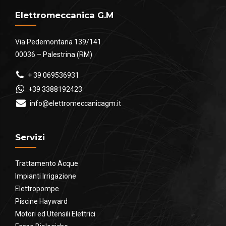
Elettromeccanica G.M
Via Pedemontana 139/141
00036 – Palestrina (RM)
+ 39 069536931
+39 3388192423
info@elettromeccanicagm.it
Servizi
Trattamento Acque
Impianti Irrigazione
Elettropompe
Piscine Hayward
Motori ed Utensili Elettrici