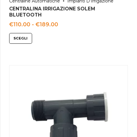
Centraline Automatiche
Impianti D'Irrigazione
CENTRALINA IRRIGAZIONE SOLEM
BLUETOOTH
Fascia
€
110.00
-
€
189.00
di
prezzo:
SCEGLI
da
€110.00
a
€189.00