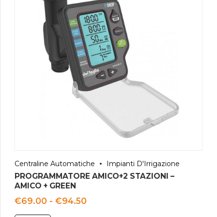
Centraline Automatiche
Impianti D'Irrigazione
PROGRAMMATORE AMICO+2 STAZIONI –
AMICO + GREEN
Fascia
€
69.00
-
€
94.50
di
prezzo: