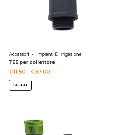
Accessori
Impianti D'Irrigazione
TEE per collettore
Fascia
€
11.50
-
€
37.00
di
prezzo:
SCEGLI
da
€11.50
a
€37.00