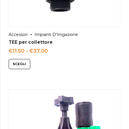
Accessori
Impianti D'Irrigazione
TEE per collettore
Fascia
€
11.50
-
€
37.00
di
prezzo:
SCEGLI
da
€11.50
a
€37.00