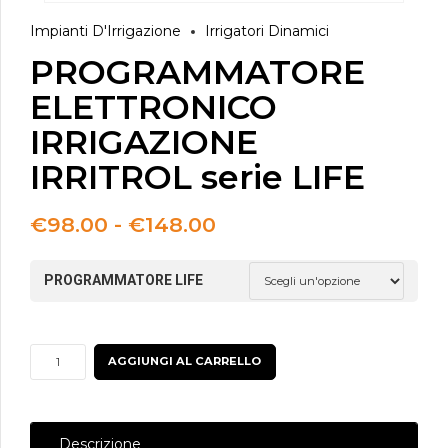
Impianti D'Irrigazione
Irrigatori Dinamici
PROGRAMMATORE
ELETTRONICO
IRRIGAZIONE
IRRITROL serie LIFE
Fascia
€
98.00
-
€
148.00
di
prezzo:
PROGRAMMATORE LIFE
da
€98.00
a
€148.00
PROGRAMMATORE
AGGIUNGI AL CARRELLO
ELETTRONICO
IRRIGAZIONE
IRRITROL
Descrizione