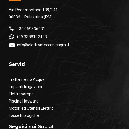
Via Pedemontana 139/141
00036 – Palestrina (RM)
+ 39 069536931
+39 3388192423
info@elettromeccanicagm.it
Servizi
Trattamento Acque
Impianti Irrigazione
Elettropompe
Piscine Hayward
Motori ed Utensili Elettrici
Fosse Biologiche
Seguici sui Social