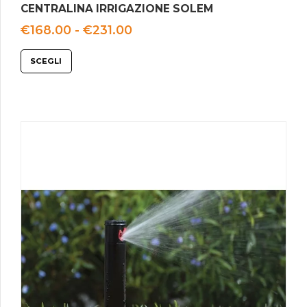
CENTRALINA IRRIGAZIONE SOLEM
Fascia
€
168.00
-
€
231.00
di
prezzo:
SCEGLI
da
€168.00
a
€231.00