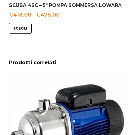
SCUBA 4SC – 5″ POMPA SOMMERSA LOWARA
Fascia
€
418.00
-
€
476.00
di
prezzo:
SCEGLI
da
€418.00
a
€476.00
Prodotti correlati