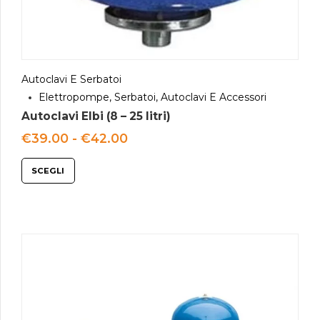
Autoclavi E Serbatoi
Elettropompe, Serbatoi, Autoclavi E Accessori
Autoclavi Elbi (8 – 25 litri)
Fascia
€
39.00
-
€
42.00
di
prezzo:
SCEGLI
da
€39.00
a
€42.00