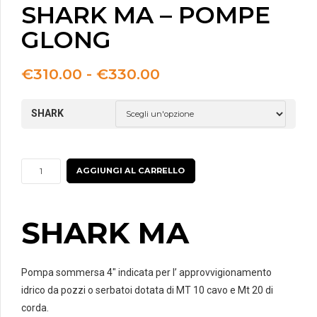
SHARK MA – POMPE
GLONG
Fascia
€
310.00
-
€
330.00
di
prezzo:
SHARK
da
€310.00
a
€330.00
SHARK
AGGIUNGI AL CARRELLO
MA
-
POMPE
SHARK MA
GLONG
quantità
Pompa sommersa 4″ indicata per l’ approvvigionamento
idrico da pozzi o serbatoi dotata di MT 10 cavo e Mt 20 di
corda.