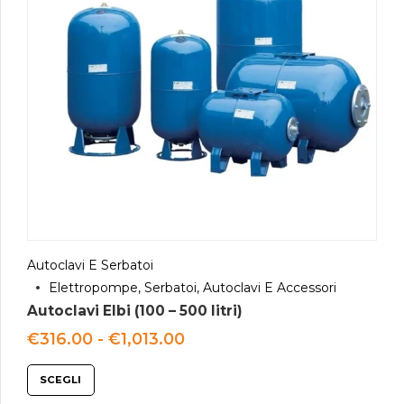
Autoclavi E Serbatoi
Elettropompe, Serbatoi, Autoclavi E Accessori
Autoclavi Elbi (100 – 500 litri)
Fascia
€
316.00
-
€
1,013.00
di
prezzo:
SCEGLI
da
€316.00