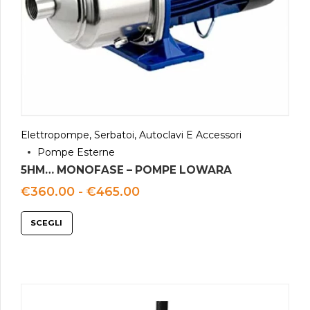
Elettropompe, Serbatoi, Autoclavi E Accessori
Pompe Esterne
5HM… MONOFASE – POMPE LOWARA
Fascia
€
360.00
-
€
465.00
di
prezzo:
SCEGLI
da
€360.00
a
€465.00