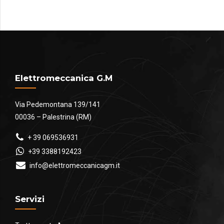
a
€1,013.00
Elettromeccanica G.M
Via Pedemontana 139/141
00036 – Palestrina (RM)
+ 39 069536931
+39 3388192423
info@elettromeccanicagm.it
Servizi