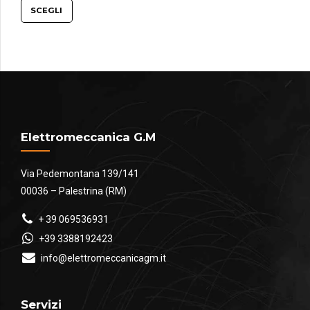
prezzo:
SCEGLI
da
€168.00
a
€231.00
Elettromeccanica G.M
Via Pedemontana 139/141
00036 – Palestrina (RM)
+ 39 069536931
+39 3388192423
info@elettromeccanicagm.it
Servizi