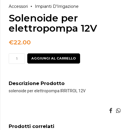
Accessori
Impianti D'Irrigazione
Solenoide per
elettropompa 12V
€
22.00
Solenoide
AGGIUNGI AL CARRELLO
per
elettropompa
12V
Descrizione Prodotto
quantità
solenoide per elettropompa IRRITROL 12V
Prodotti correlati