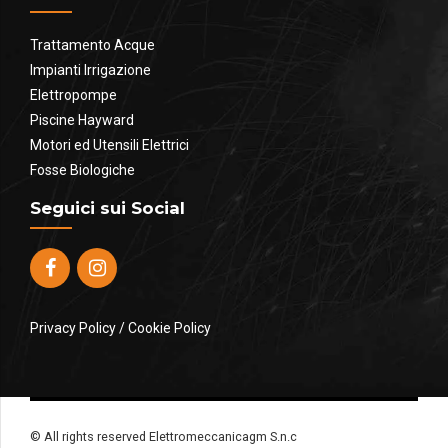
Trattamento Acque
Impianti Irrigazione
Elettropompe
Piscine Hayward
Motori ed Utensili Elettrici
Fosse Biologiche
Seguici sui Social
Privacy Policy
/
Cookie Policy
© All rights reserved Elettromeccanicagm S.n.c