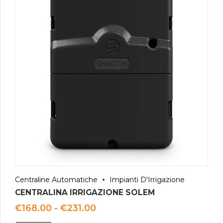
Centraline Automatiche
Impianti D'Irrigazione
CENTRALINA IRRIGAZIONE SOLEM
Fascia
€
168.00
-
€
231.00
di