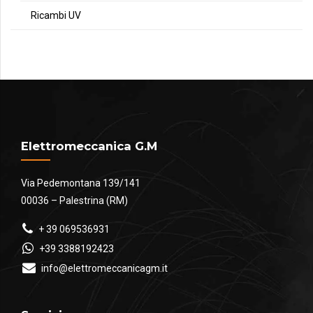
Ricambi UV
Elettromeccanica G.M
Via Pedemontana 139/141
00036 – Palestrina (RM)
+ 39 069536931
+39 3388192423
info@elettromeccanicagm.it